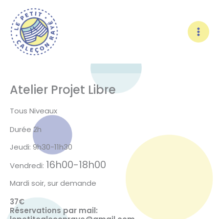
Aller
au
contenu
Atelier Projet Libre
Tous Niveaux
Durée 2h
Jeudi: 9h30-11h30
16h00-18h00
Vendredi:
Mardi soir, sur demande
37€
Réservations par mail: