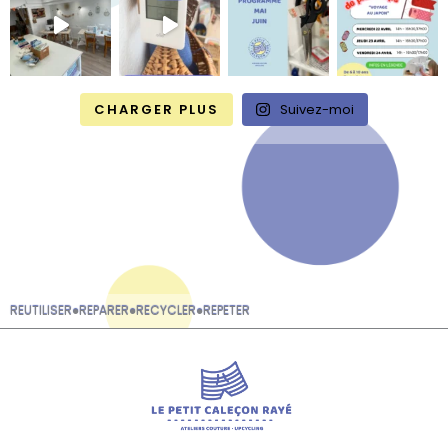
CHARGER PLUS
Suivez-moi
REUTILISER
●
REPARER
●
RECYCLER
●
REPETER