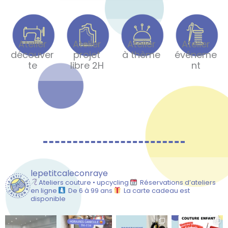
Atelier
Atelier
Atelier
Atelier
découver
projet
à thème
événeme
te
libre 2H
nt
lepetitcaleconraye
Ateliers couture • upcycling
Réservations d’ateliers
en ligne
De 6 à 99 ans
La carte cadeau est
disponible