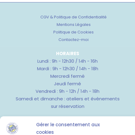
CGV & Politique de Confidentialité
Mentions Légales
Politique de Cookies
Contactez-moi
HORAIRES
Lundi : 9h - 12h30 / 14h - 16h
Mardi : 9h - 12h30 / 14h - 18h
Mercredi fermé
Jeudi fermé
Vendredi : 9h - 12h / 14h - 18h
Samedi et dimanche : ateliers et évènements
sur réservation
Gérer le consentement aux
Copyright © 2026 Le Petit Caleçon Rayé. Powered by
Jade
46 Rue D'Antrain - 35000 RENNES
cookies
community