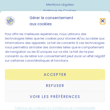
Mentions Légales
Politique de Cookies
Contactez-moi
Gérer le consentement
aux cookies
HORAIRES
Lundi : 9h - 12h30 / 14h - 16h
Pour offrir les meilleures expériences, nous utilisons des
technologies telles que les cookies pour stocker et/ou accéder aux
Mardi : 9h - 12h30 / 14h - 18h
informations des appareils. Le fait de consentir à ces technologies
Mercredi fermé
nous permettra de traiter des données telles que le comportement
de navigation ou les ID uniques sur ce site. Le fait de ne pas
Jeudi fermé
consentir ou de retirer son consentement peut avoir un effet négatif
Vendredi : 9h - 12h / 14h - 18h
sur certaines caractéristiques et fonctions.
Samedi et dimanche : ateliers et évènements
sur réservation
ACCEPTER
REFUSER
Copyright © 2026 Le Petit Caleçon Rayé. Powered by
Jade
46 Rue D'Antrain - 35000 RENNES
community
VOIR LES PRÉFÉRENCES
Politique de Cookies
CGV & Politique de Confidentialité